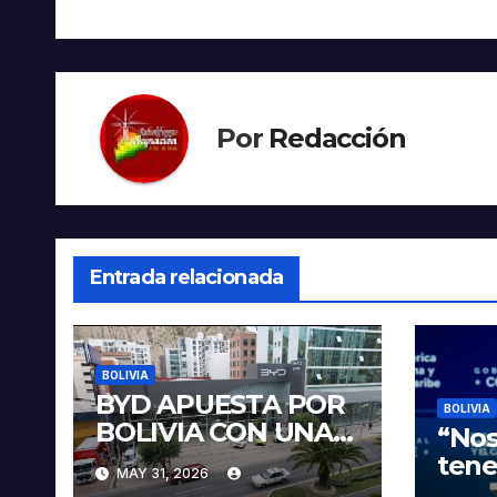
entradas
Por
Redacción
Entrada relacionada
BOLIVIA
BYD APUESTA POR
BOLIVIA
BOLIVIA CON UNA
“Nos
PROPUESTA
tene
MAY 31, 2026
INTEGRAL PARA
veci