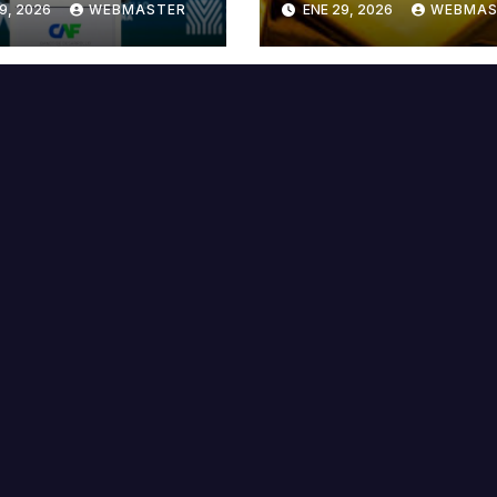
9, 2026
WEBMASTER
ENE 29, 2026
WEBMAS
e discurso del
Trump contra Ir
idente Rodrigo