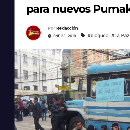
para nuevos Pumak
Por
Redacción
#bloqueo
,
#La Paz
ENE 23, 2018