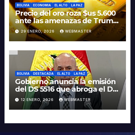
BOLIVIA
ECONOMIA
EL ALTO
LA PAZ
Precio del oro roza $us 5.600
ante las amenazas de Trump
contra Irán
29 ENERO, 2026
WEBMASTER
BOLIVIA
DESTACADA
EL ALTO
LA PAZ
Gobierno anuncia la emisión
del DS 5516 que abroga el DS
5503
12 ENERO, 2026
WEBMASTER