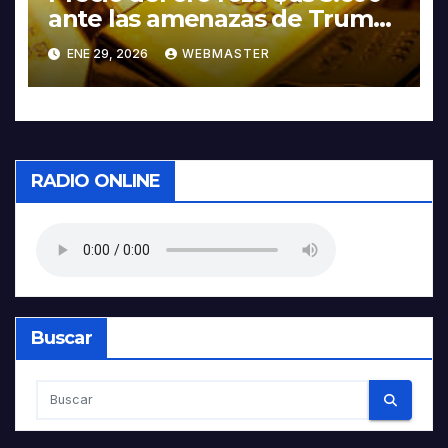
ante las amenazas de Trump
contra Irán
ENE 29, 2026
WEBMASTER
RADIO ONLINE
Buscar