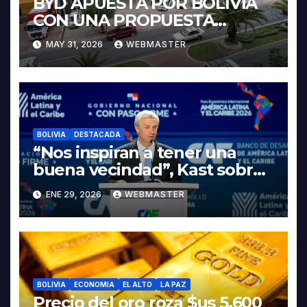
BYD APUESTA POR BOLIVIA
CON UNA PROPUESTA
INTEGRAL PARA IMPULSAR
MAY 31, 2026
WEBMASTER
LA ELECTROMOVILIDAD Y LA
INDUSTRIALIZACIÓN DEL
LITIO
BOLIVIA
DESTACADA
“Nos inspiran a tener una
buena vecindad”, Kast sobre
discurso del presidente
ENE 29, 2026
WEBMASTER
Rodrigo Paz
BOLIVIA
ECONOMIA
EL ALTO
LA PAZ
Precio del oro roza $us 5.600