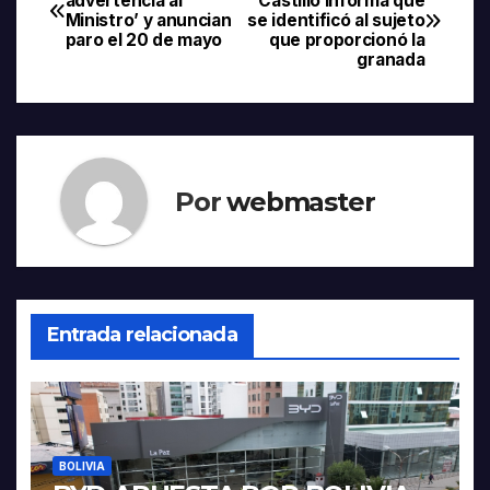
advertencia al
Castillo informa que
Ministro’ y anuncian
se identificó al sujeto
de
paro el 20 de mayo
que proporcionó la
granada
entradas
Por
webmaster
Entrada relacionada
BOLIVIA