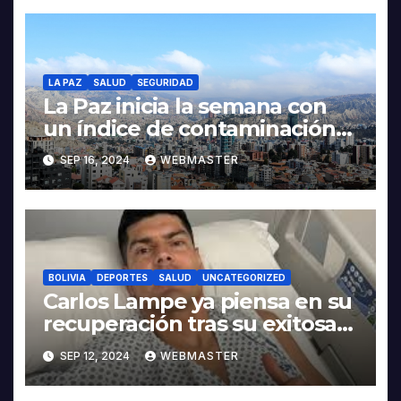
LA PAZ
SALUD
SEGURIDAD
La Paz inicia la semana con
un índice de contaminación
‘regular’
SEP 16, 2024
WEBMASTER
BOLIVIA
DEPORTES
SALUD
UNCATEGORIZED
Carlos Lampe ya piensa en su
recuperación tras su exitosa
operación en el tendón de
SEP 12, 2024
WEBMASTER
Aquiles