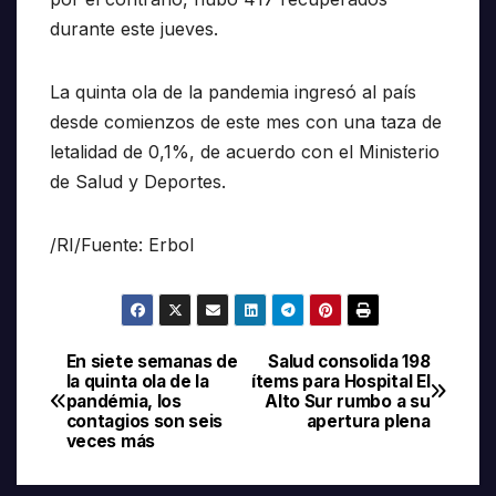
durante este jueves.
La quinta ola de la pandemia ingresó al país
desde comienzos de este mes con una taza de
letalidad de 0,1%, de acuerdo con el Ministerio
de Salud y Deportes.
/RI/Fuente: Erbol
En siete semanas de
Salud consolida 198
Navegación
la quinta ola de la
ítems para Hospital El
pandémia, los
Alto Sur rumbo a su
de
contagios son seis
apertura plena
veces más
entradas