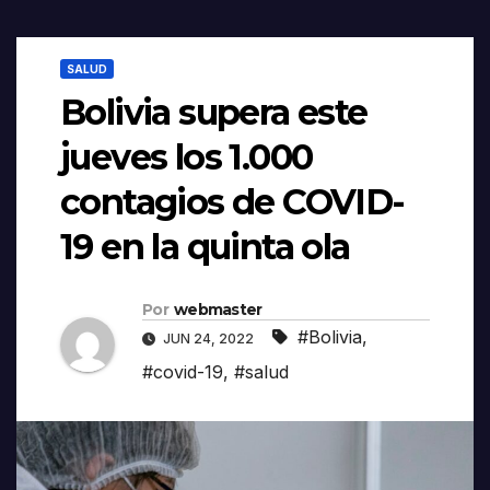
SALUD
Bolivia supera este
jueves los 1.000
contagios de COVID-
19 en la quinta ola
Por
webmaster
#Bolivia
,
JUN 24, 2022
#covid-19
,
#salud