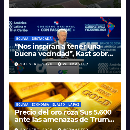
LA ELECTROMOVILIDAD Y LA
INDUSTRIALIZACIÓN DEL
LITIO
BOLIVIA
DESTACADA
“Nos inspiran a tener una
buena vecindad”, Kast sobre
discurso del presidente
29 ENERO, 2026
WEBMASTER
Rodrigo Paz
BOLIVIA
ECONOMIA
EL ALTO
LA PAZ
Precio del oro roza $us 5.600
ante las amenazas de Trump
contra Irán
29 ENERO, 2026
WEBMASTER