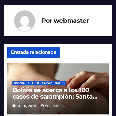
Por
webmaster
Entrada relacionada
BOLIVIA
EL ALTO
LA PAZ
SALUD
Bolivia se acerca a los 100
casos de sarampión; Santa
Cruz, Potosí y La Paz suman
JUL 9, 2025
WEBMASTER
contagios