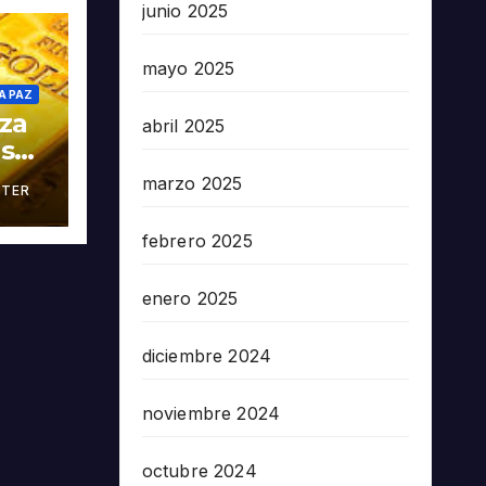
junio 2025
mayo 2025
A PAZ
oza
abril 2025
as
marzo 2025
TER
án
febrero 2025
enero 2025
diciembre 2024
noviembre 2024
octubre 2024