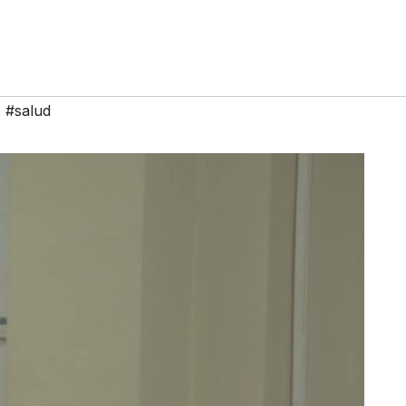
,
#salud