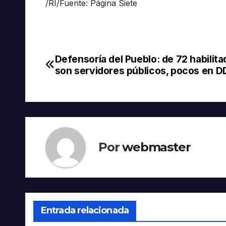
/RI/Fuente: Página Siete
Defensoría del Pueblo: de 72 habilita
Navegación
son servidores públicos, pocos en 
de
entradas
Por
webmaster
Entrada relacionada