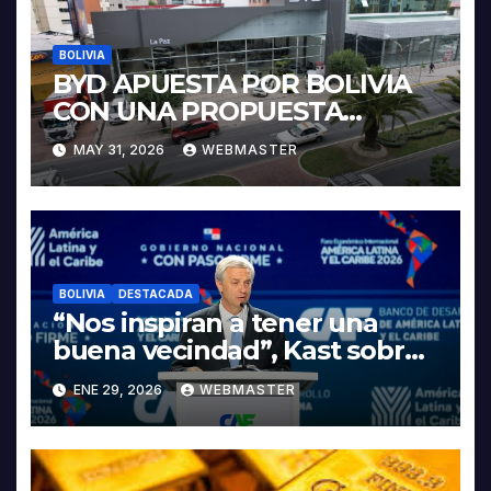
BOLIVIA
BYD APUESTA POR BOLIVIA
CON UNA PROPUESTA
INTEGRAL PARA IMPULSAR
MAY 31, 2026
WEBMASTER
LA ELECTROMOVILIDAD Y LA
INDUSTRIALIZACIÓN DEL
LITIO
BOLIVIA
DESTACADA
“Nos inspiran a tener una
buena vecindad”, Kast sobre
discurso del presidente
ENE 29, 2026
WEBMASTER
Rodrigo Paz