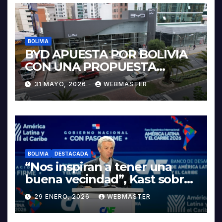
BOLIVIA
BYD APUESTA POR BOLIVIA
CON UNA PROPUESTA
INTEGRAL PARA IMPULSAR
31 MAYO, 2026
WEBMASTER
LA ELECTROMOVILIDAD Y LA
INDUSTRIALIZACIÓN DEL
LITIO
BOLIVIA
DESTACADA
“Nos inspiran a tener una
buena vecindad”, Kast sobre
discurso del presidente
29 ENERO, 2026
WEBMASTER
Rodrigo Paz