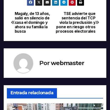
Magaly, de 13 años,
TSE advierte que
Navegación
salió en silencio de
sentencia del TCP
casa el domingo y
viola la preclusión y
de
ahora su familia la
pone en riesgo otros
busca
procesos electorales
entradas
Por
webmaster
Entrada relacionada