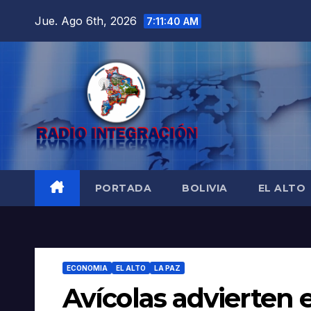
Saltar
Jue. Ago 6th, 2026
7:11:41 AM
al
contenido
PORTADA
BOLIVIA
EL ALTO
ECONOMIA
EL ALTO
LA PAZ
Avícolas advierten 