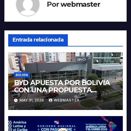
Por
webmaster
Entrada relacionada
BOLIVIA
BYD APUESTA POR BOLIVIA
CON UNA PROPUESTA
INTEGRAL PARA IMPULSAR
MAY 31, 2026
WEBMASTER
LA ELECTROMOVILIDAD Y LA
INDUSTRIALIZACIÓN DEL
LITIO