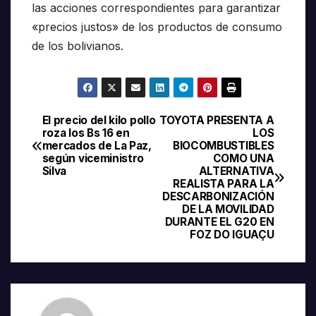
las acciones correspondientes para garantizar
«precios justos» de los productos de consumo
de los bolivianos.
El precio del kilo pollo
TOYOTA PRESENTA A
Navegación
roza los Bs 16 en
LOS
mercados de La Paz,
BIOCOMBUSTIBLES
de
según viceministro
COMO UNA
Silva
ALTERNATIVA
entradas
REALISTA PARA LA
DESCARBONIZACIÓN
DE LA MOVILIDAD
DURANTE EL G20 EN
FOZ DO IGUAÇU