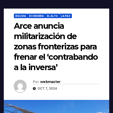
BOLIVIA
ECONOMIA
EL ALTO
LA PAZ
Arce anuncia
militarización de
zonas fronterizas para
frenar el ‘contrabando
a la inversa’
Por
webmaster
OCT 7, 2024