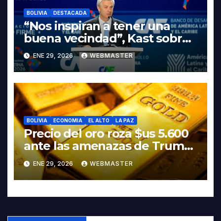
BOLIVIA
DESTACADA
“Nos inspiran a tener una
buena vecindad”, Kast sobre
discurso del presidente
ENE 29, 2026
WEBMASTER
Rodrigo Paz
BOLIVIA
ECONOMIA
EL ALTO
LA PAZ
Precio del oro roza $us 5.600
ante las amenazas de Trump
contra Irán
ENE 29, 2026
WEBMASTER