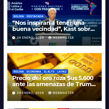
BOLIVIA
DESTACADA
“Nos inspiran a tener una
buena vecindad”, Kast sobre
discurso del presidente
29 ENERO, 2026
WEBMASTER
Rodrigo Paz
BOLIVIA
ECONOMIA
EL ALTO
LA PAZ
Precio del oro roza $us 5.600
ante las amenazas de Trump
contra Irán
29 ENERO, 2026
WEBMASTER