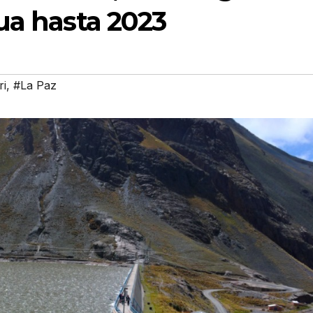
ua hasta 2023
i
,
#La Paz