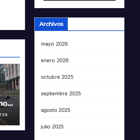
Archivos
mayo 2026
enero 2026
octubre 2025
septiembre 2025
nos
agosto 2025
TER
en
5503
julio 2025