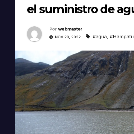
el suministro de ag
Por
webmaster
#agua
,
#Hampatur
NOV 29, 2022