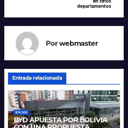
en cinco
entradas
departamentos
Por
webmaster
Entrada relacionada
BOLIVIA
BYD APUESTA POR BOLIVIA
CON UNA PROPUESTA