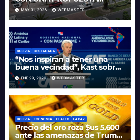
INTEGRAL PARA IMPULSAR
MAY 31, 2026
WEBMASTER
LA ELECTROMOVILIDAD Y LA
INDUSTRIALIZACIÓN DEL
LITIO
BOLIVIA
DESTACADA
“Nos inspiran a tener una
buena vecindad”, Kast sobre
discurso del presidente
ENE 29, 2026
WEBMASTER
Rodrigo Paz
BOLIVIA
ECONOMIA
EL ALTO
LA PAZ
Precio del oro roza $us 5.600
ante las amenazas de Trump