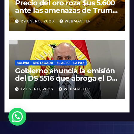
Precio del oro roza $us 5.600
ante las amenazas de Trump
contra Irán
29 ENERO, 2026
WEBMASTER
BOLIVIA
DESTACADA
EL ALTO
LA PAZ
Gobierno anuncia la emisión
del DS 5516 que abroga el DS
5503
12 ENERO, 2026
WEBMASTER