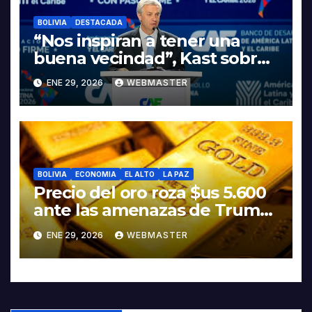
BOLIVIA
DESTACADA
“Nos inspiran a tener una
buena vecindad”, Kast sobre
discurso del presidente
ENE 29, 2026
WEBMASTER
Rodrigo Paz
BOLIVIA
ECONOMIA
EL ALTO
LA PAZ
Precio del oro roza $us 5.600
ante las amenazas de Trump
contra Irán
ENE 29, 2026
WEBMASTER