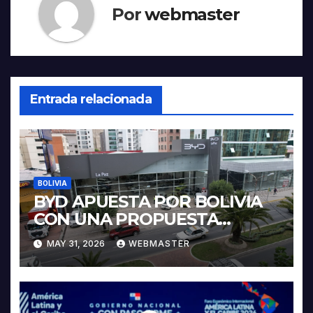
Por
webmaster
Entrada relacionada
BOLIVIA
BYD APUESTA POR BOLIVIA
CON UNA PROPUESTA
INTEGRAL PARA IMPULSAR
MAY 31, 2026
WEBMASTER
LA ELECTROMOVILIDAD Y LA
INDUSTRIALIZACIÓN DEL
LITIO