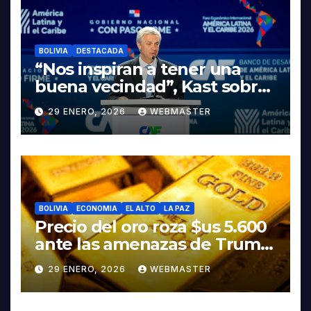
BOLIVIA
DESTACADA
“Nos inspiran a tener una
buena vecindad”, Kast sobre
discurso del presidente
29 ENERO, 2026
WEBMASTER
Rodrigo Paz
BOLIVIA
ECONOMIA
EL ALTO
LA PAZ
Precio del oro roza $us 5.600
ante las amenazas de Trump
contra Irán
29 ENERO, 2026
WEBMASTER