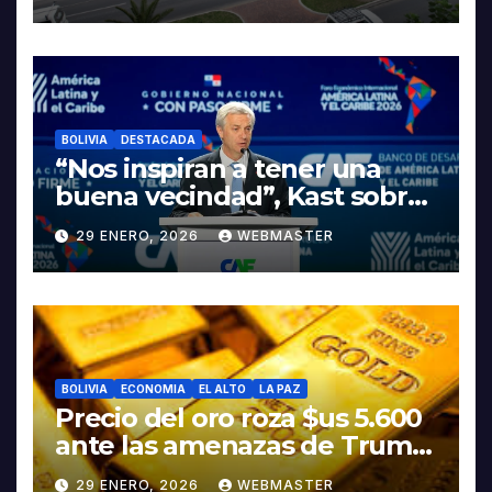
LA ELECTROMOVILIDAD Y LA
INDUSTRIALIZACIÓN DEL
LITIO
BOLIVIA
DESTACADA
“Nos inspiran a tener una
buena vecindad”, Kast sobre
discurso del presidente
29 ENERO, 2026
WEBMASTER
Rodrigo Paz
BOLIVIA
ECONOMIA
EL ALTO
LA PAZ
Precio del oro roza $us 5.600
ante las amenazas de Trump
contra Irán
29 ENERO, 2026
WEBMASTER