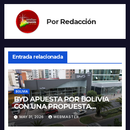
Por
Redacción
Entrada relacionada
BOLIVIA
BYD APUESTA POR BOLIVIA
CON UNA PROPUESTA
INTEGRAL PARA IMPULSAR
MAY 31, 2026
WEBMASTER
LA ELECTROMOVILIDAD Y LA
INDUSTRIALIZACIÓN DEL