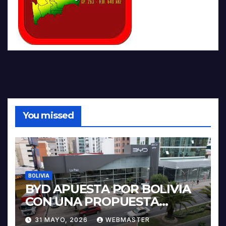
You missed
BOLIVIA
BYD APUESTA POR BOLIVIA
CON UNA PROPUESTA
INTEGRAL PARA IMPULSAR
31 MAYO, 2026
WEBMASTER