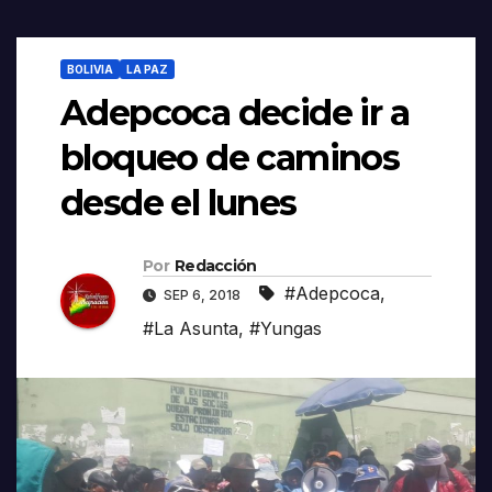
BOLIVIA
LA PAZ
Adepcoca decide ir a
bloqueo de caminos
desde el lunes
Por
Redacción
#Adepcoca
,
SEP 6, 2018
#La Asunta
,
#Yungas