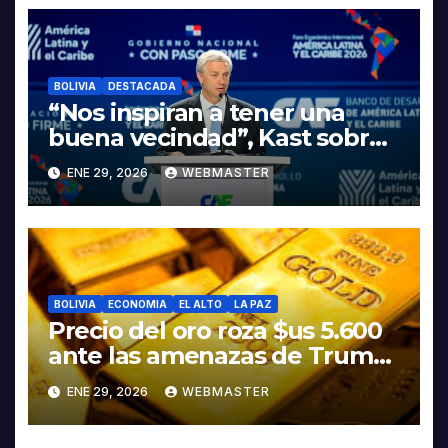
LITIO
BOLIVIA
DESTACADA
“Nos inspiran a tener una
buena vecindad”, Kast sobre
discurso del presidente
ENE 29, 2026
WEBMASTER
Rodrigo Paz
BOLIVIA
ECONOMIA
EL ALTO
LA PAZ
Precio del oro roza $us 5.600
ante las amenazas de Trump
contra Irán
ENE 29, 2026
WEBMASTER