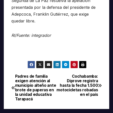
Segunda de La Paz resuelva la apelación
presentada por la defensa del presidente de
Adepcoca, Franklin Gutiérrez, que exige
quedar libre.
RI/Fuente: integrador
Padres de familia
Cochabamba:
Navegación
exigen atención al
Diprove registra
municipio alteño ante
hasta la fecha 1.500
de
brote de paperas en
motocicletas robadas
la unidad educativa
en el país
entradas
Tarapacá