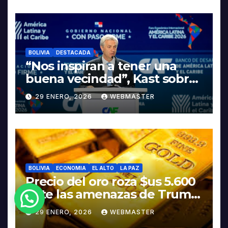
INDUSTRIALIZACIÓN DEL
LITIO
BOLIVIA
DESTACADA
“Nos inspiran a tener una
buena vecindad”, Kast sobre
discurso del presidente
29 ENERO, 2026
WEBMASTER
Rodrigo Paz
BOLIVIA
ECONOMIA
EL ALTO
LA PAZ
Precio del oro roza $us 5.600
ante las amenazas de Trump
¿Necesitas Ayuda?
contra Irán
29 ENERO, 2026
WEBMASTER