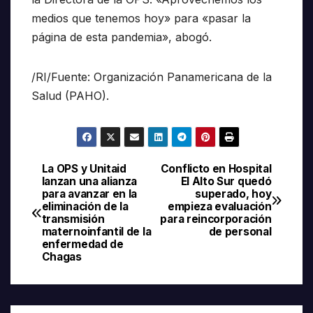
medios que tenemos hoy» para «pasar la
página de esta pandemia», abogó.
/RI/Fuente: Organización Panamericana de la
Salud (PAHO).
La OPS y Unitaid
Conflicto en Hospital
Navegación
lanzan una alianza
El Alto Sur quedó
para avanzar en la
superado, hoy
de
eliminación de la
empieza evaluación
transmisión
para reincorporación
entradas
maternoinfantil de la
de personal
enfermedad de
Chagas