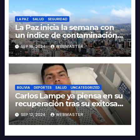
LA PAZ
SALUD
SEGURIDAD
La Paz inicia la semana con
un índice de contaminación
‘regular’
SEP 16, 2024
WEBMASTER
BOLIVIA
DEPORTES
SALUD
UNCATEGORIZED
Carlos Lampe ya piensa en su
recuperación tras su exitosa
operación en el tendón de
SEP 12, 2024
WEBMASTER
Aquiles