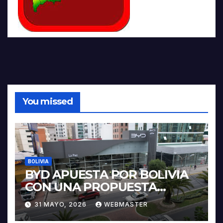
You missed
BOLIVIA
BYD APUESTA POR BOLIVIA
CON UNA PROPUESTA
INTEGRAL PARA IMPULSAR
31 MAYO, 2026
WEBMASTER
LA ELECTROMOVILIDAD Y LA