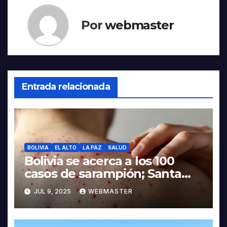
Por
webmaster
Entrada relacionada
BOLIVIA
EL ALTO
LA PAZ
SALUD
Bolivia se acerca a los 100
casos de sarampión; Santa
Cruz, Potosí y La Paz suman
JUL 9, 2025
WEBMASTER
contagios