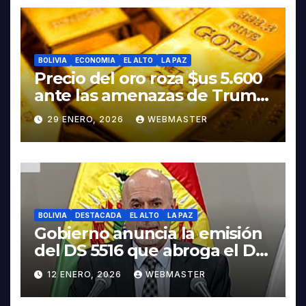
BOLIVIA
ECONOMIA
EL ALTO
LA PAZ
Precio del oro roza $us 5.600
ante las amenazas de Trump
contra Irán
29 ENERO, 2026
WEBMASTER
BOLIVIA
DESTACADA
EL ALTO
LA PAZ
Gobierno anuncia la emisión
del DS 5516 que abroga el DS
5503
12 ENERO, 2026
WEBMASTER