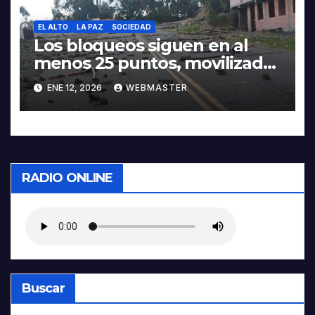
EL ALTO
LA PAZ
SOCIEDAD
Los bloqueos siguen en al
menos 25 puntos, movilizados
piden abrogación del 5503 en
ENE 12, 2026
WEBMASTER
la Gaceta
RADIO ONLINE
Buscar