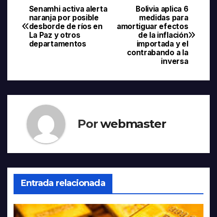
Senamhi activa alerta
Bolivia aplica 6
Navegación
naranja por posible
medidas para
desborde de ríos en
amortiguar efectos
de
La Paz y otros
de la inflación
departamentos
importada y el
entradas
contrabando a la
inversa
Por
webmaster
Entrada relacionada