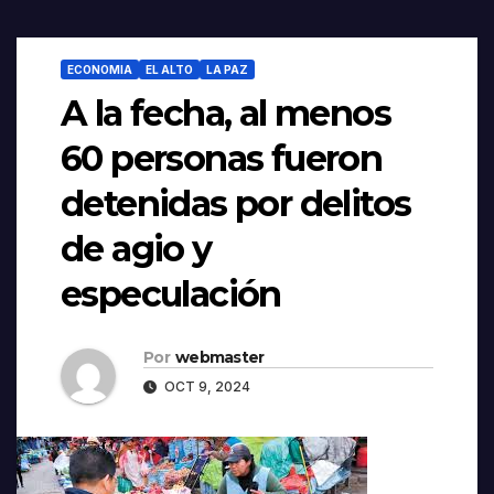
ECONOMIA
EL ALTO
LA PAZ
A la fecha, al menos
60 personas fueron
detenidas por delitos
de agio y
especulación
Por
webmaster
OCT 9, 2024