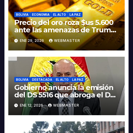
BOLIVIA
ECONOMIA
EL ALTO
LA PAZ
Precio del oro roza $us 5.600
ante las amenazas de Trump
contra Irán
ENE 29, 2026
WEBMASTER
BOLIVIA
DESTACADA
EL ALTO
LA PAZ
Gobierno anuncia la emisión
del DS 5516 que abroga el DS
5503
ENE 12, 2026
WEBMASTER