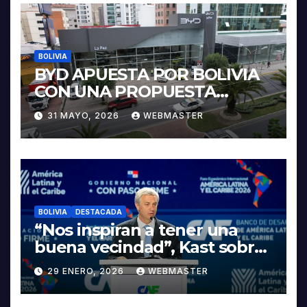
BOLIVIA
BYD APUESTA POR BOLIVIA
CON UNA PROPUESTA
INTEGRAL PARA IMPULSAR
31 MAYO, 2026
WEBMASTER
LA ELECTROMOVILIDAD Y LA
INDUSTRIALIZACIÓN DEL
LITIO
BOLIVIA
DESTACADA
“Nos inspiran a tener una
buena vecindad”, Kast sobre
discurso del presidente
29 ENERO, 2026
WEBMASTER
Rodrigo Paz