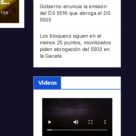
as
Gobierno anuncia la emisión
del DS 5516 que abroga el DS
TER
án
5503
Los bloqueos siguen en al
menos 25 puntos, movilizados
piden abrogación del 5503 en
la Gaceta
Videos