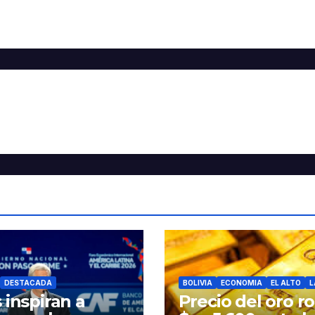
DESTACADA
BOLIVIA
ECONOMIA
EL ALTO
L
 inspiran a
Precio del oro r