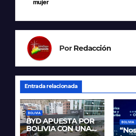
de
mujer
entradas
Por
Redacción
Entrada relacionada
BOLIVIA
BYD APUESTA POR
BOLIVIA
BOLIVIA CON UNA
“Nos