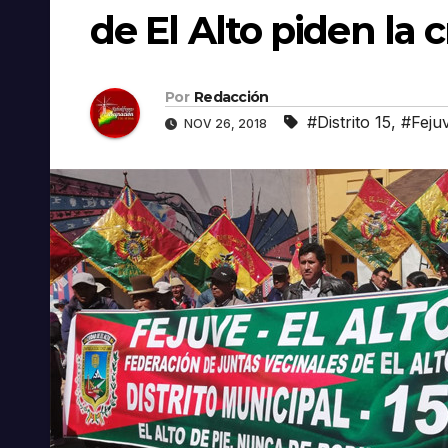
de El Alto piden la c
Por
Redacción
#Distrito 15
,
#Feju
NOV 26, 2018